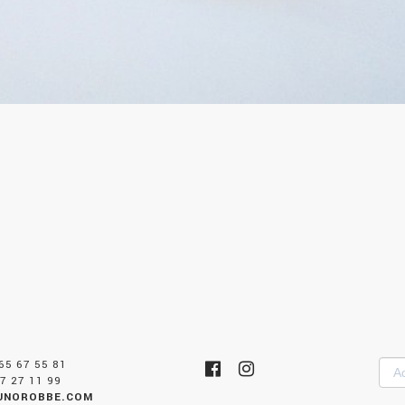
 65 67 55 81
Adr
7 27 11 99
mai
UNOROBBE.COM