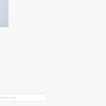
esse
l