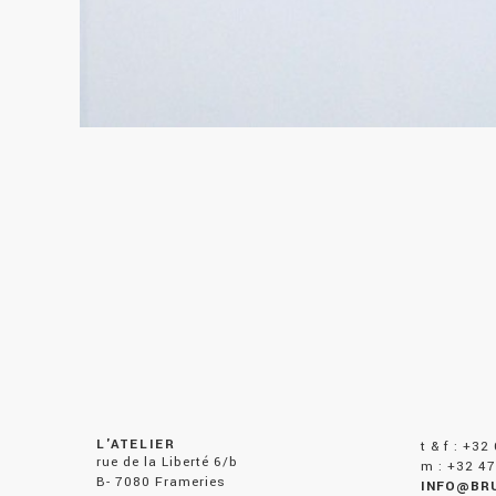
L'ATELIER
t & f : +32
rue de la Liberté 6/b
m : +32 47
B- 7080 Frameries
INFO@BR