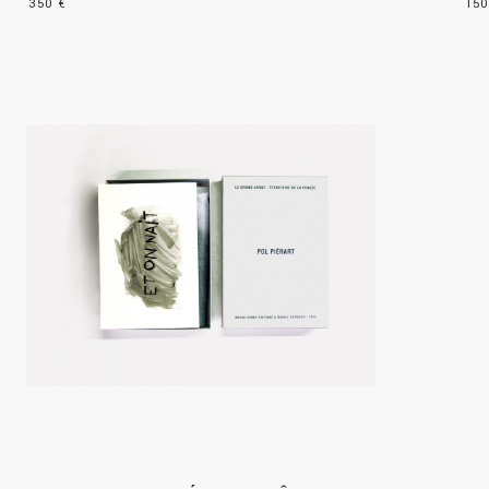
350 €
150