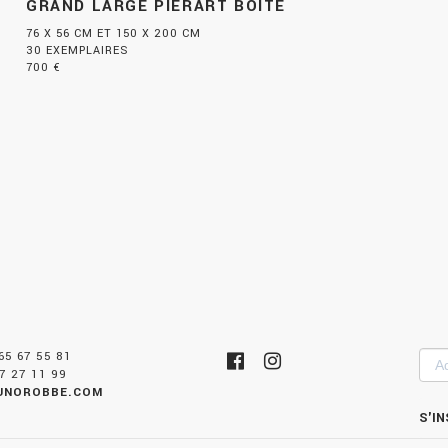
GRAND LARGE PIÉRART BOÎTE
76 X 56 CM ET 150 X 200 CM
30 EXEMPLAIRES
700 €
 65 67 55 81
Adr
7 27 11 99
mai
UNOROBBE.COM