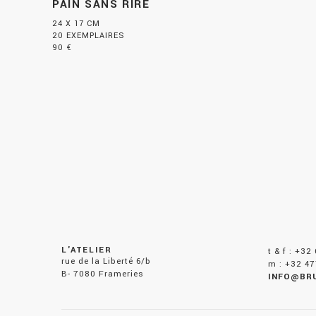
PAIN SANS RIRE
24 X 17 CM
20 EXEMPLAIRES
90 €
L'ATELIER
t & f : +32
rue de la Liberté 6/b
m : +32 47
B- 7080 Frameries
INFO@BR