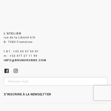
L'ATELIER
rue de la Liberté 6/b
B- 7080 Frameries
t & f : +32 65 67 55 81
m : +32 477 27 11 99
INFO@BRUNOROBBE.COM
Adresse
mail
S'INSCRIRE À LA NEWSELTTER
POLITIQUE DE CONFIDENTIALITÉ
-
POLITIQUE DE COOKIES
- ©