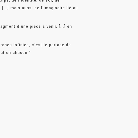
orps, de l’identité, de soi, de
n [...] mais aussi de l’imaginaire lié au
ragment d’une pièce à venir, [...] en
rches Infinies, c’est le partage de
out un chacun
.
”